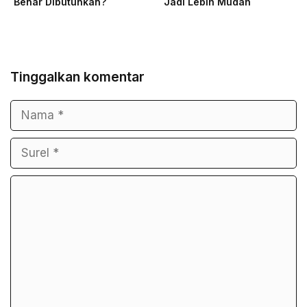
Benar Dibutuhkan?
Jadi Lebih Mudah
Tinggalkan komentar
Nama
Surel
Komentar