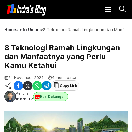
Langsung
MENU
ke
isi
Home
»
Info Umum
»
8 Teknologi Ramah Lingkungan dan Manfaatnya yang Perlu Kamu Ketahui
8 Teknologi Ramah Lingkungan
dan Manfaatnya yang Perlu
Kamu Ketahui
24 November 2025
—
4 menit baca
Copy Link
Penulis
Beri Dukungan!
Indra DP