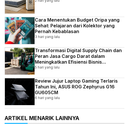
2 hari yang lalu
Cara Menentukan Budget Oripa yang
Sehat: Pelajaran dari Kolektor yang
Pernah Kebablasan
3 hari yang lalu
Transformasi Digital Supply Chain dan
Peran Jasa Cargo Darat dalam
Meningkatkan Efisiensi Bisnis
Indonesia
5 hari yang lalu
Review Jujur Laptop Gaming Terlaris
Tahun Ini, ASUS ROG Zephyrus G16
GU605CM
6 hari yang lalu
ARTIKEL MENARIK LAINNYA