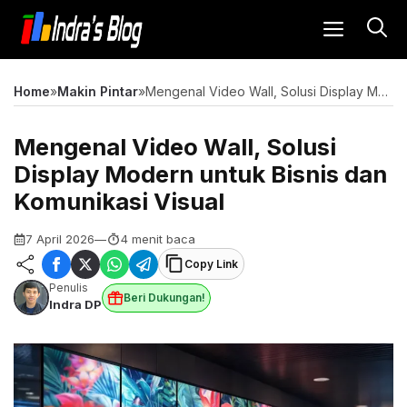
Langsung
MENU
ke
isi
Home
»
Makin Pintar
»
Mengenal Video Wall, Solusi Display Modern untuk Bisnis dan Komunikasi Visual
Mengenal Video Wall, Solusi
Display Modern untuk Bisnis dan
Komunikasi Visual
7 April 2026
—
4 menit baca
Copy Link
Penulis
Beri Dukungan!
Indra DP