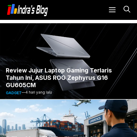
Langsung
MENU
ke
Indra's Blog - Blog Berbagi Inform
isi
Review Jujur Laptop Gaming Terlaris
Tahun Ini, ASUS ROG Zephyrus G16
GU605CM
—
4 hari yang lalu
GADGET