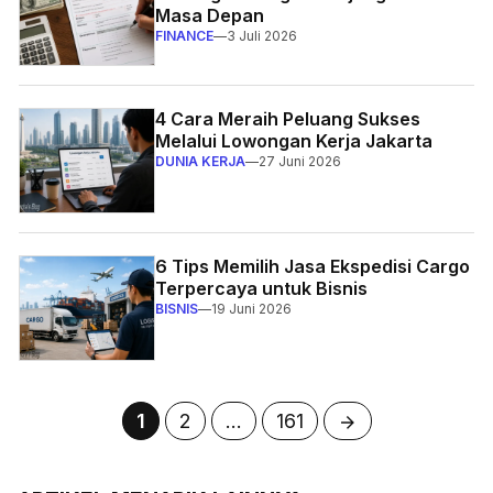
Masa Depan
FINANCE
—
3 Juli 2026
4 Cara Meraih Peluang Sukses
Melalui Lowongan Kerja Jakarta
DUNIA KERJA
—
27 Juni 2026
6 Tips Memilih Jasa Ekspedisi Cargo
Terpercaya untuk Bisnis
BISNIS
—
19 Juni 2026
Halaman
Halaman
Halaman
1
2
…
161