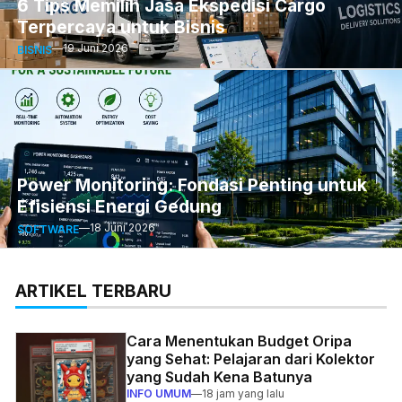
6 Tips Memilih Jasa Ekspedisi Cargo
Terpercaya untuk Bisnis
—
19 Juni 2026
BISNIS
Power Monitoring: Fondasi Penting untuk
Efisiensi Energi Gedung
—
18 Juni 2026
SOFTWARE
ARTIKEL TERBARU
Cara Menentukan Budget Oripa
yang Sehat: Pelajaran dari Kolektor
yang Sudah Kena Batunya
INFO UMUM
—
18 jam yang lalu