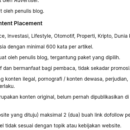
t oleh Advertiser.
t oleh penulis blog.
ntent Placement
nce, Investasi, Lifestyle, Otomotif, Properti, Kripto, Duni
a dengan minimal 600 kata per artikel.
uat oleh penulis blog, tergantung paket yang dipilih.
atif dan bermanfaat bagi pembaca, tidak sekadar promosi
ng konten ilegal, pornografi / konten dewasa, perjudian
rlaku.
erupakan konten original, belum pernah dipublikasikan d
ite yang dituju) maksimal 2 (dua) buah link dofollow per
el tidak sesuai dengan topik atau kebijakan website.