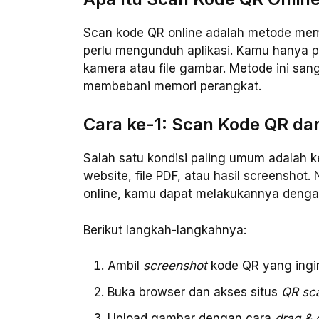
Scan kode QR online adalah metode mem
perlu mengunduh aplikasi. Kamu hanya p
kamera atau file gambar. Metode ini sa
membebani memori perangkat.
Cara ke-1: Scan Kode QR dar
Salah satu kondisi paling umum adalah k
website, file PDF, atau hasil screenshot.
online, kamu dapat melakukannya deng
Berikut langkah-langkahnya:
Ambil
screenshot
kode QR yang ingin
Buka browser dan akses situs
QR sc
Upload gambar dengan cara
drag & 