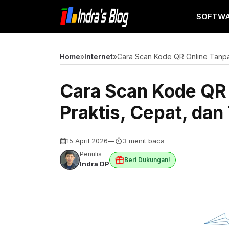
Langsung
SOFTW
ke
isi
Home
»
Internet
»
Cara Scan Kode QR Online Tanpa 
Cara Scan Kode QR 
Praktis, Cepat, dan
15 April 2026
—
3 menit baca
Penulis
Beri Dukungan!
Indra DP