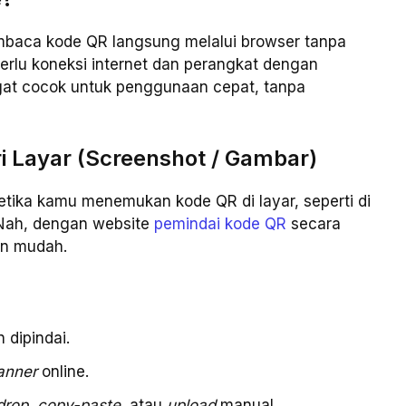
baca kode QR langsung melalui browser tanpa
erlu koneksi internet dan perangkat dengan
ngat cocok untuk penggunaan cepat, tanpa
i Layar (Screenshot / Gambar)
etika kamu menemukan kode QR di layar, seperti di
Nah, dengan website
pemindai kode QR
secara
an mudah.
 dipindai.
anner
online.
drop
,
copy-paste
, atau
upload
manual.