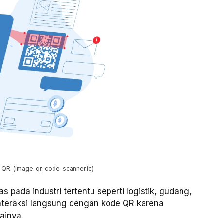
e QR. (image: qr-code-scanner.io)
pada industri tertentu seperti logistik, gudang,
interaksi langsung dengan kode QR karena
ainya.