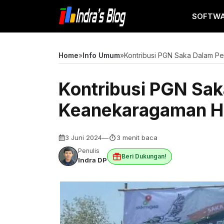
Langsung
SOFTW
ke
isi
Home
»
Info Umum
»
Kontribusi PGN Saka Dalam Pe
Kontribusi PGN Sak
Keanekaragaman H
3 Juni 2024
—
3 menit baca
Penulis
Beri Dukungan!
Indra DP