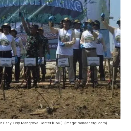
 Banyuurip Mangrove Center (BMC). (image: sakaenergi.com)