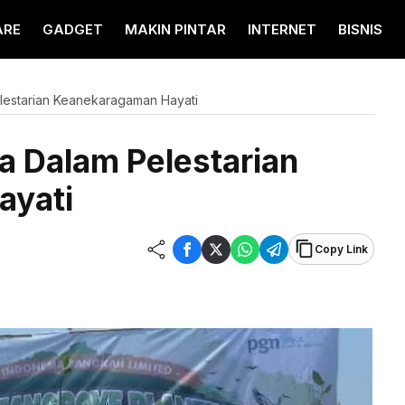
ARE
GADGET
MAKIN PINTAR
INTERNET
BISNIS
lestarian Keanekaragaman Hayati
a Dalam Pelestarian
ayati
Copy Link