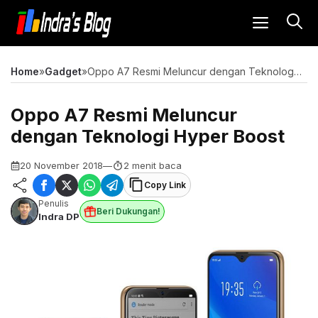
Langsung
MENU
ke
isi
Home
»
Gadget
»
Oppo A7 Resmi Meluncur dengan Teknologi Hyper Boost
Oppo A7 Resmi Meluncur
dengan Teknologi Hyper Boost
20 November 2018
—
2 menit baca
Copy Link
Penulis
Beri Dukungan!
Indra DP