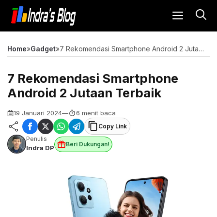
Langsung
MENU
ke
isi
Home
»
Gadget
»
7 Rekomendasi Smartphone Android 2 Jutaan Terbaik
7 Rekomendasi Smartphone
Android 2 Jutaan Terbaik
19 Januari 2024
—
6 menit baca
Copy Link
Penulis
Beri Dukungan!
Indra DP