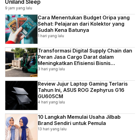
Uniland Sleep
9 jam yang lalu
Cara Menentukan Budget Oripa yang
Sehat: Pelajaran dari Kolektor yang
Sudah Kena Batunya
1 hari yang lalu
Transformasi Digital Supply Chain dan
Peran Jasa Cargo Darat dalam
Meningkatkan Efisiensi Bisnis
Indonesia
3 hari yang lalu
Review Jujur Laptop Gaming Terlaris
Tahun Ini, ASUS ROG Zephyrus G16
GU605CM
4 hari yang lalu
10 Langkah Memulai Usaha Jilbab
Brand Sendiri untuk Pemula
13 hari yang lalu