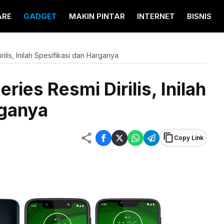
ARE
GADGET
MAKIN PINTAR
INTERNET
BISNIS
ilis, Inilah Spesifikasi dan Harganya
ies Resmi Dirilis, Inilah
rganya
Copy Link