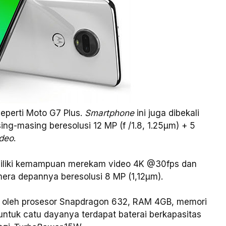
seperti Moto G7 Plus.
Smartphone
ini juga dibekali
g-masing beresolusi 12 MP (f /1.8, 1.25μm) + 5
ideo
.
miliki kemampuan merekam video 4K @30fps dan
era depannya beresolusi 8 MP (1,12μm).
 oleh prosesor Snapdragon 632, RAM 4GB, memori
 untuk catu dayanya terdapat baterai berkapasitas