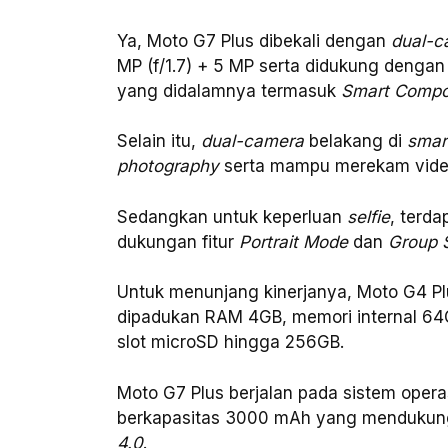
Ya, Moto G7 Plus dibekali dengan
dual-c
MP (f/1.7) + 5 MP serta didukung dengan f
yang didalamnya termasuk
Smart Compo
Selain itu,
dual-camera
belakang di
smar
photography
serta mampu merekam video
Sedangkan untuk keperluan
selfie
, terd
dukungan fitur
Portrait Mode
dan
Group S
Untuk menunjang kinerjanya, Moto G4 Pl
dipadukan RAM 4GB, memori internal 64
slot microSD hingga 256GB.
Moto G7 Plus berjalan pada sistem operas
berkapasitas 3000 mAh yang mendukun
4.0
.