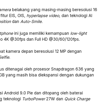
amera
belakang yang masing-masing beresolusi 16
itur EIS, OIS,
hyperlapse video
, dan teknologi AI
sition
dan
Auto-Smile
.
tphone
ini juga memiliki kemampuan
low-light
 4K @30fps dan Full HD @30/60/120fps.
apat kamera depan beresolusi 12 MP dengan
elfie
.
us ditenagai oleh prosesor Snapdragon 636 yang
GB yang masih bisa diekspansi dengan dukungan
i Android 9.0 Pie dan ditopang oleh baterai
g teknologi
TurboPower
27W dan
Quick Charge