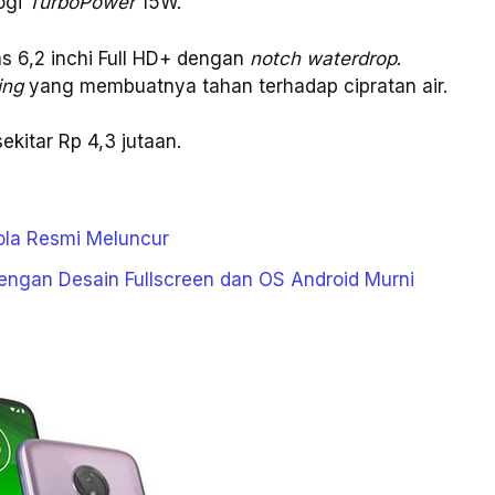
ogi
TurboPower
15W.
s 6,2 inchi Full HD+ dengan
notch waterdrop
.
ing
yang membuatnya tahan terhadap cipratan air.
kitar Rp 4,3 jutaan.
la Resmi Meluncur
 dengan Desain Fullscreen dan OS Android Murni