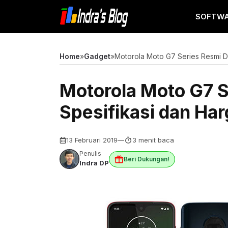
Langsung
SOFTW
ke
isi
Home
»
Gadget
»
Motorola Moto G7 Series Resmi Dir
Motorola Moto G7 Ser
Spesifikasi dan Ha
13 Februari 2019
—
3 menit baca
Penulis
Beri Dukungan!
Indra DP