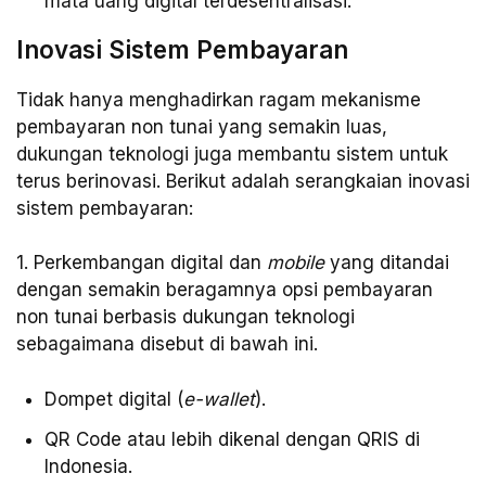
mata uang digital terdesentralisasi.
Inovasi Sistem Pembayaran
Tidak hanya menghadirkan ragam mekanisme
pembayaran non tunai yang semakin luas,
dukungan teknologi juga membantu sistem untuk
terus berinovasi. Berikut adalah serangkaian inovasi
sistem pembayaran:
1. Perkembangan digital dan
mobile
yang ditandai
dengan semakin beragamnya opsi pembayaran
non tunai berbasis dukungan teknologi
sebagaimana disebut di bawah ini.
Dompet digital (
e-wallet
).
QR Code atau lebih dikenal dengan QRIS di
Indonesia.