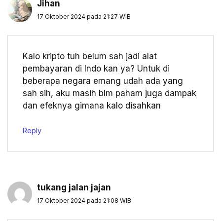
Jihan
17 Oktober 2024 pada 21:27 WIB
Kalo kripto tuh belum sah jadi alat
pembayaran di Indo kan ya? Untuk di
beberapa negara emang udah ada yang
sah sih, aku masih blm paham juga dampak
dan efeknya gimana kalo disahkan
Reply
tukang jalan jajan
17 Oktober 2024 pada 21:08 WIB