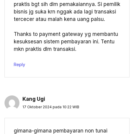
praktis bgt sih dlm pemakaiannya. Si pemilik
bisnis jg suka krn nggak ada lagi transaksi
tercecer atau malah kena uang palsu.
Thanks to payment gateway yg membantu
kesuksesan sistem pembayaran ini. Tentu
mkn praktis dlm transaksi.
Reply
Kang Ugi
17 Oktober 2024 pada 10:22 WIB
gimana-gimana pembayaran non tunai