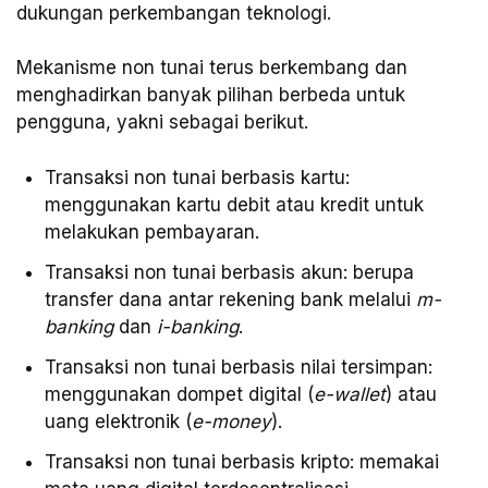
dukungan perkembangan teknologi.
Mekanisme non tunai terus berkembang dan
menghadirkan banyak pilihan berbeda untuk
pengguna, yakni sebagai berikut.
Transaksi non tunai berbasis kartu:
menggunakan kartu debit atau kredit untuk
melakukan pembayaran.
Transaksi non tunai berbasis akun: berupa
transfer dana antar rekening bank melalui
m-
banking
dan
i-banking
.
Transaksi non tunai berbasis nilai tersimpan:
menggunakan dompet digital (
e-wallet
) atau
uang elektronik (
e-money
).
Transaksi non tunai berbasis kripto: memakai