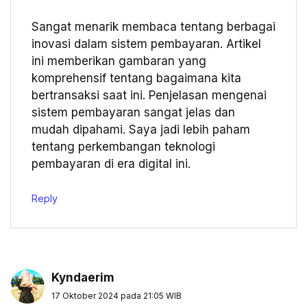
Sangat menarik membaca tentang berbagai
inovasi dalam sistem pembayaran. Artikel
ini memberikan gambaran yang
komprehensif tentang bagaimana kita
bertransaksi saat ini. Penjelasan mengenai
sistem pembayaran sangat jelas dan
mudah dipahami. Saya jadi lebih paham
tentang perkembangan teknologi
pembayaran di era digital ini.
Reply
Kyndaerim
17 Oktober 2024 pada 21:05 WIB