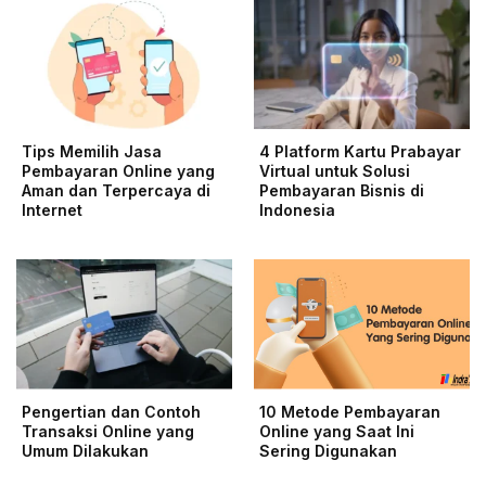
Tips Memilih Jasa
4 Platform Kartu Prabayar
Pembayaran Online yang
Virtual untuk Solusi
Aman dan Terpercaya di
Pembayaran Bisnis di
Internet
Indonesia
Pengertian dan Contoh
10 Metode Pembayaran
Transaksi Online yang
Online yang Saat Ini
Umum Dilakukan
Sering Digunakan