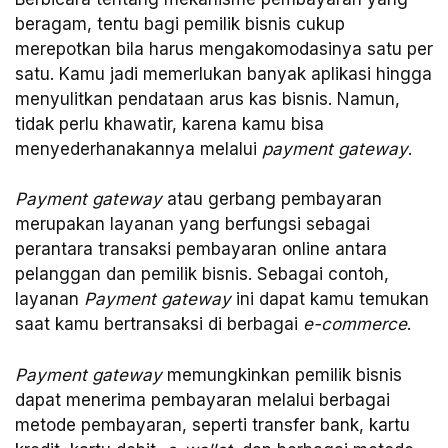
beragam, tentu bagi pemilik bisnis cukup
merepotkan bila harus mengakomodasinya satu per
satu. Kamu jadi memerlukan banyak aplikasi hingga
menyulitkan pendataan arus kas bisnis. Namun,
tidak perlu khawatir, karena kamu bisa
menyederhanakannya melalui
payment gateway
.
Payment gateway
atau gerbang pembayaran
merupakan layanan yang berfungsi sebagai
perantara transaksi pembayaran online antara
pelanggan dan pemilik bisnis. Sebagai contoh,
layanan
Payment gateway
ini dapat kamu temukan
saat kamu bertransaksi di berbagai
e-commerce
.
Payment gateway
memungkinkan pemilik bisnis
dapat menerima pembayaran melalui berbagai
metode pembayaran, seperti transfer bank, kartu