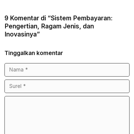
9 Komentar di “Sistem Pembayaran:
Pengertian, Ragam Jenis, dan
Inovasinya”
Tinggalkan komentar
Nama
Surel
Komentar