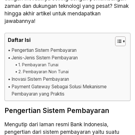
zaman dan dukungan teknologi yang pesat? Simak
hingga akhir artikel untuk mendapatkan
jawabannya!
Daftar Isi
Pengertian Sistem Pembayaran
Jenis-Jenis Sistem Pembayaran
1. Pembayaran Tunai
2. Pembayaran Non Tunai
Inovasi Sistem Pembayaran
Payment Gateway Sebagai Solusi Mekanisme
Pembayaran yang Praktis
Pengertian Sistem Pembayaran
Mengutip dari laman resmi Bank Indonesia,
pengertian dari sistem pembayaran yaitu suatu