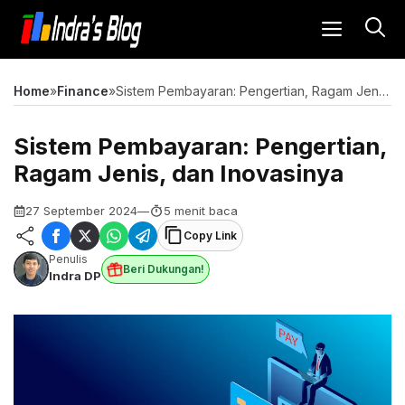
Langsung
MENU
ke
isi
Home
»
Finance
»
Sistem Pembayaran: Pengertian, Ragam Jenis, dan Inovasinya
Sistem Pembayaran: Pengertian,
Ragam Jenis, dan Inovasinya
27 September 2024
—
5 menit baca
Copy Link
Penulis
Beri Dukungan!
Indra DP