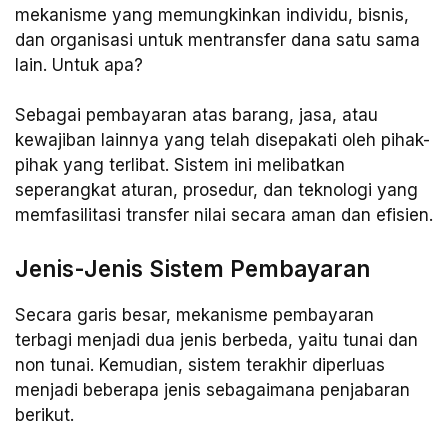
mekanisme yang memungkinkan individu, bisnis,
dan organisasi untuk mentransfer dana satu sama
lain. Untuk apa?
Sebagai pembayaran atas barang, jasa, atau
kewajiban lainnya yang telah disepakati oleh pihak-
pihak yang terlibat. Sistem ini melibatkan
seperangkat aturan, prosedur, dan teknologi yang
memfasilitasi transfer nilai secara aman dan efisien.
Jenis-Jenis Sistem Pembayaran
Secara garis besar, mekanisme pembayaran
terbagi menjadi dua jenis berbeda, yaitu tunai dan
non tunai. Kemudian, sistem terakhir diperluas
menjadi beberapa jenis sebagaimana penjabaran
berikut.