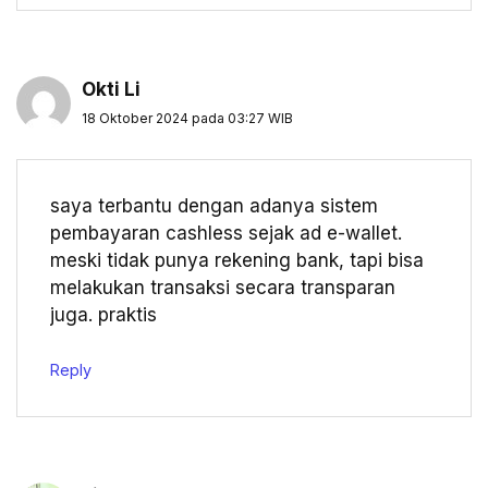
Okti Li
18 Oktober 2024 pada 03:27 WIB
saya terbantu dengan adanya sistem
pembayaran cashless sejak ad e-wallet.
meski tidak punya rekening bank, tapi bisa
melakukan transaksi secara transparan
juga. praktis
Reply