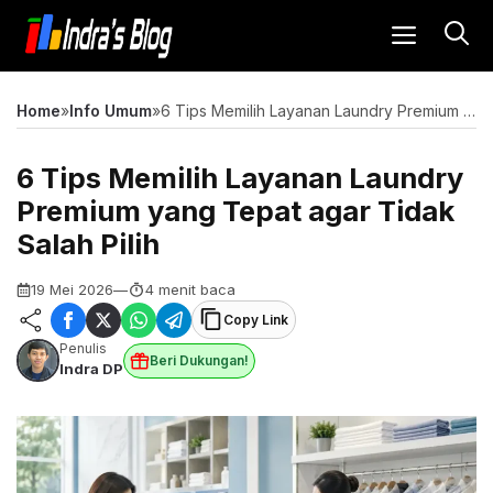
Langsung
MENU
ke
isi
Home
»
Info Umum
»
6 Tips Memilih Layanan Laundry Premium yang Tepat agar Tidak Salah Pilih
6 Tips Memilih Layanan Laundry
Premium yang Tepat agar Tidak
Salah Pilih
19 Mei 2026
—
4 menit baca
Copy Link
Penulis
Beri Dukungan!
Indra DP