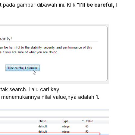
t pada gambar dibawah ini. Klik
“I’ll be careful, I
ak search. Lalu cari key
enemukannya nilai value,nya adalah 1.