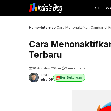
Langsung
SOFTW
ke
isi
Home
»
Internet
»
Cara Menonaktifkan Gambar di Fi
Cara Menonaktifkan
Terbaru
30 Agustus 2014
—
2 menit baca
Penulis
Beri Dukungan!
Indra DP