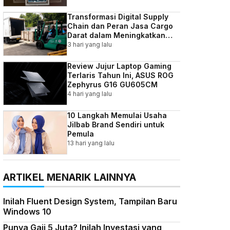
Transformasi Digital Supply
Chain dan Peran Jasa Cargo
Darat dalam Meningkatkan
Efisiensi Bisnis Indonesia
3 hari yang lalu
Review Jujur Laptop Gaming
Terlaris Tahun Ini, ASUS ROG
Zephyrus G16 GU605CM
4 hari yang lalu
10 Langkah Memulai Usaha
Jilbab Brand Sendiri untuk
Pemula
13 hari yang lalu
ARTIKEL MENARIK LAINNYA
Inilah Fluent Design System, Tampilan Baru
Windows 10
Punya Gaji 5 Juta? Inilah Investasi yang