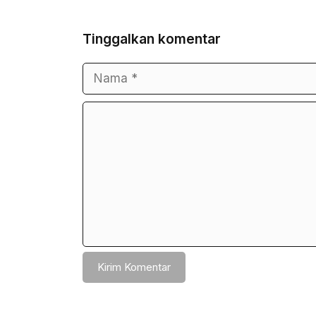
Tinggalkan komentar
Nama
Surel
Komentar