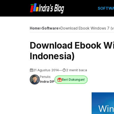
Langsung
SOFTW
ke
isi
Home
»
Software
»
Download Ebook Windows 7 (ve
Download Ebook Wi
Indonesia)
21 Agustus 2014
—
2 menit baca
Penulis
Beri Dukungan!
Indra DP