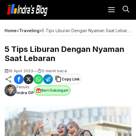
Langsung
MENU
ke
isi
Home
»
Traveling
»
5 Tips Liburan Dengan Nyaman Saat Lebaran
5 Tips Liburan Dengan Nyaman
Saat Lebaran
16 April 2023
—
5 menit baca
Copy Link
Penulis
Beri Dukungan!
Indra DP