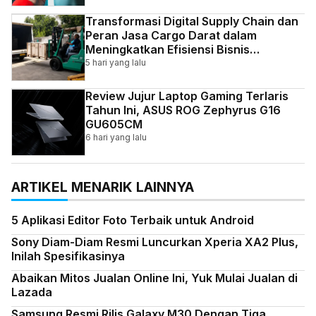
Transformasi Digital Supply Chain dan
Peran Jasa Cargo Darat dalam
Meningkatkan Efisiensi Bisnis
Indonesia
5 hari yang lalu
Review Jujur Laptop Gaming Terlaris
Tahun Ini, ASUS ROG Zephyrus G16
GU605CM
6 hari yang lalu
ARTIKEL MENARIK LAINNYA
5 Aplikasi Editor Foto Terbaik untuk Android
Sony Diam-Diam Resmi Luncurkan Xperia XA2 Plus,
Inilah Spesifikasinya
Abaikan Mitos Jualan Online Ini, Yuk Mulai Jualan di
Lazada
Samsung Resmi Rilis Galaxy M30 Dengan Tiga