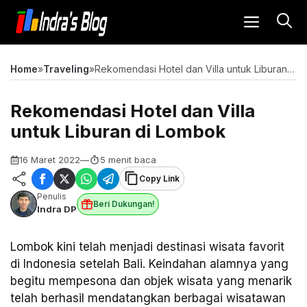
Langsung
MENU
ke
isi
Home
»
Traveling
»
Rekomendasi Hotel dan Villa untuk Liburan di Lombok
Rekomendasi Hotel dan Villa
untuk Liburan di Lombok
16 Maret 2022
—
5 menit baca
Copy Link
Penulis
Beri Dukungan!
Indra DP
Lombok kini telah menjadi destinasi wisata favorit
di Indonesia setelah Bali. Keindahan alamnya yang
begitu mempesona dan objek wisata yang menarik
telah berhasil mendatangkan berbagai wisatawan