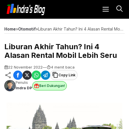
Langsung
MENU
ke
isi
Home
»
Otomotif
»
Liburan Akhir Tahun? Ini 4 Alasan Rental Mobil Lebih Seru
Liburan Akhir Tahun? Ini 4
Alasan Rental Mobil Lebih Seru
22 November 2022
—
4 menit baca
Copy Link
Penulis
Beri Dukungan!
Indra DP