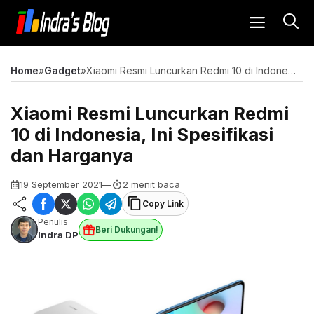
Langsung
MENU
ke
isi
Home
»
Gadget
»
Xiaomi Resmi Luncurkan Redmi 10 di Indonesia, Ini Spesifikasi dan Harganya
Xiaomi Resmi Luncurkan Redmi
10 di Indonesia, Ini Spesifikasi
dan Harganya
19 September 2021
—
2 menit baca
Copy Link
Penulis
Beri Dukungan!
Indra DP