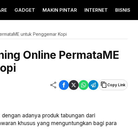
ARE
GADGET
MAKIN PINTAR
INTERNET
BISNIS
PermataME untuk Penggemar Kopi
ning Online PermataME
opi
Copy Link
n dengan adanya produk tabungan dari
awaran khusus yang menguntungkan bagi para