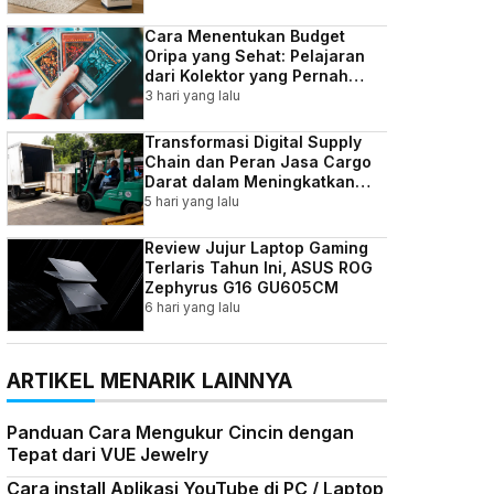
Cara Menentukan Budget
Oripa yang Sehat: Pelajaran
dari Kolektor yang Pernah
Kebablasan
3 hari yang lalu
Transformasi Digital Supply
Chain dan Peran Jasa Cargo
Darat dalam Meningkatkan
Efisiensi Bisnis Indonesia
5 hari yang lalu
Review Jujur Laptop Gaming
Terlaris Tahun Ini, ASUS ROG
Zephyrus G16 GU605CM
6 hari yang lalu
ARTIKEL MENARIK LAINNYA
Panduan Cara Mengukur Cincin dengan
Tepat dari VUE Jewelry
Cara install Aplikasi YouTube di PC / Laptop