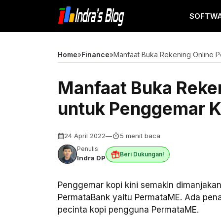
Langsung
SOFTW
ke
isi
Home
»
Finance
»
Manfaat Buka Rekening Online 
Manfaat Buka Reke
untuk Penggemar K
24 April 2022
—
5 menit baca
Penulis
Beri Dukungan!
Indra DP
Penggemar kopi kini semakin dimanjaka
PermataBank yaitu PermataME. Ada pen
pecinta kopi pengguna PermataME.