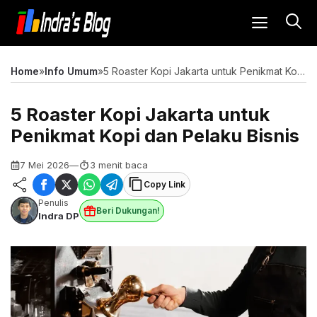
Langsung
MENU
ke
isi
Home
»
Info Umum
»
5 Roaster Kopi Jakarta untuk Penikmat Kopi dan Pelaku Bisnis
5 Roaster Kopi Jakarta untuk
Penikmat Kopi dan Pelaku Bisnis
7 Mei 2026
—
3 menit baca
Copy Link
Penulis
Beri Dukungan!
Indra DP