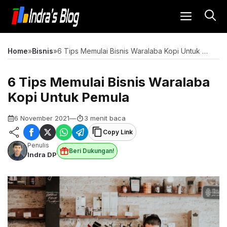
Langsung
MENU
ke
isi
Home
»
Bisnis
»
6 Tips Memulai Bisnis Waralaba Kopi Untuk Pemula
6 Tips Memulai Bisnis Waralaba
Kopi Untuk Pemula
6 November 2021
—
3 menit baca
Copy Link
Penulis
Beri Dukungan!
Indra DP