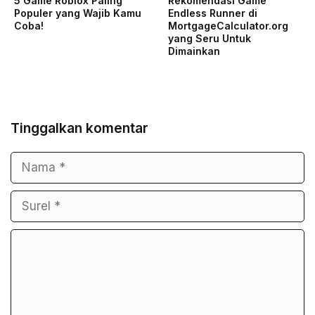
5 Game Roblox Paling
Rekomendasi Game
Populer yang Wajib Kamu
Endless Runner di
Coba!
MortgageCalculator.org
yang Seru Untuk
Dimainkan
Tinggalkan komentar
Nama
Surel
Komentar