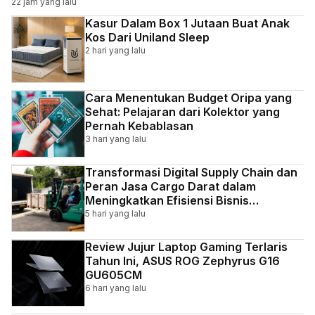
22 jam yang lalu
Kasur Dalam Box 1 Jutaan Buat Anak
Kos Dari Uniland Sleep
2 hari yang lalu
Cara Menentukan Budget Oripa yang
Sehat: Pelajaran dari Kolektor yang
Pernah Kebablasan
3 hari yang lalu
Transformasi Digital Supply Chain dan
Peran Jasa Cargo Darat dalam
Meningkatkan Efisiensi Bisnis
Indonesia
5 hari yang lalu
Review Jujur Laptop Gaming Terlaris
Tahun Ini, ASUS ROG Zephyrus G16
GU605CM
6 hari yang lalu