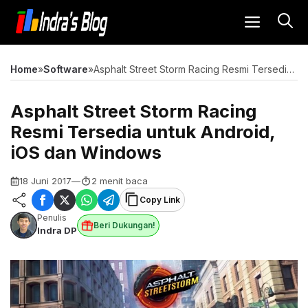
Langsung
MENU
ke
isi
Home
»
Software
»
Asphalt Street Storm Racing Resmi Tersedia untuk Android, iOS dan Windows
Asphalt Street Storm Racing
Resmi Tersedia untuk Android,
iOS dan Windows
18 Juni 2017
—
2 menit baca
Copy Link
Penulis
Beri Dukungan!
Indra DP