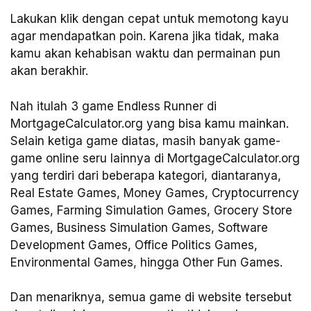
Lakukan klik dengan cepat untuk memotong kayu
agar mendapatkan poin. Karena jika tidak, maka
kamu akan kehabisan waktu dan permainan pun
akan berakhir.
Nah itulah 3 game Endless Runner di
MortgageCalculator.org yang bisa kamu mainkan.
Selain ketiga game diatas, masih banyak game-
game online seru lainnya di MortgageCalculator.org
yang terdiri dari beberapa kategori, diantaranya,
Real Estate Games, Money Games, Cryptocurrency
Games, Farming Simulation Games, Grocery Store
Games, Business Simulation Games, Software
Development Games, Office Politics Games,
Environmental Games, hingga Other Fun Games.
Dan menariknya, semua game di website tersebut