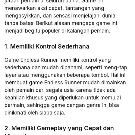
jutaan pemain di seluruh dunia. Game ini
menawarkan aksi cepat, tantangan yang
mengasyikkan, dan sensasi menjelajahi dunia
tanpa batas. Berikut alasan mengapa game ini
menjadi begitu populer di kalangan pemain.
1. Memiliki Kontrol Sederhana
Game Endless Runner memiliki kontrol yang
sederhana dan mudah dipahami, seperti meng-tap
layar atau menggunakan beberapa tombol. Hal ini
membuat game Endless Runner mudah dimainkan
oleh pemain dari segala usia karena tidak ada
keahlian khusus yang diperlukan untuk memulai
bermain, sehingga game dengan genre ini bisa
dinikmati oleh siapa saja.
2. Memiliki Gameplay yang Cepat dan