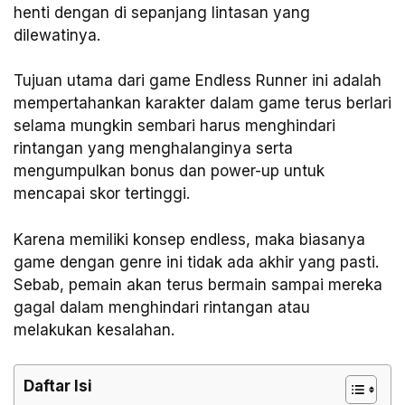
henti dengan di sepanjang lintasan yang
dilewatinya.
Tujuan utama dari game Endless Runner ini adalah
mempertahankan karakter dalam game terus berlari
selama mungkin sembari harus menghindari
rintangan yang menghalanginya serta
mengumpulkan bonus dan power-up untuk
mencapai skor tertinggi.
Karena memiliki konsep endless, maka biasanya
game dengan genre ini tidak ada akhir yang pasti.
Sebab, pemain akan terus bermain sampai mereka
gagal dalam menghindari rintangan atau
melakukan kesalahan.
Daftar Isi