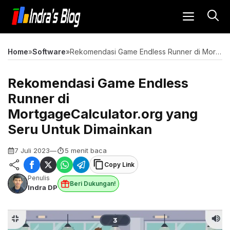
Langsung
MENU
ke
isi
Home
»
Software
»
Rekomendasi Game Endless Runner di MortgageCalculator.org yang Seru Untuk Dimainkan
Rekomendasi Game Endless
Runner di
MortgageCalculator.org yang
Seru Untuk Dimainkan
7 Juli 2023
—
5 menit baca
Copy Link
Penulis
Beri Dukungan!
Indra DP