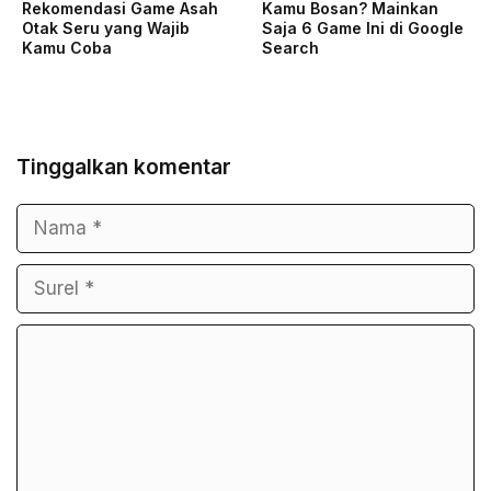
Rekomendasi Game Asah
Kamu Bosan? Mainkan
Otak Seru yang Wajib
Saja 6 Game Ini di Google
Kamu Coba
Search
Tinggalkan komentar
Nama
Surel
Komentar