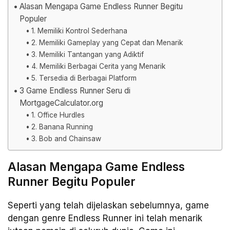
Alasan Mengapa Game Endless Runner Begitu
Populer
1. Memiliki Kontrol Sederhana
2. Memiliki Gameplay yang Cepat dan Menarik
3. Memiliki Tantangan yang Adiktif
4. Memiliki Berbagai Cerita yang Menarik
5. Tersedia di Berbagai Platform
3 Game Endless Runner Seru di
MortgageCalculator.org
1. Office Hurdles
2. Banana Running
3. Bob and Chainsaw
Alasan Mengapa Game Endless
Runner Begitu Populer
Seperti yang telah dijelaskan sebelumnya, game
dengan genre Endless Runner ini telah menarik