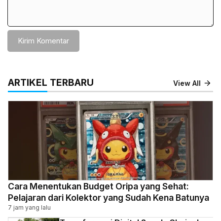
ARTIKEL TERBARU
View All
Cara Menentukan Budget Oripa yang Sehat:
Pelajaran dari Kolektor yang Sudah Kena Batunya
7 jam yang lalu