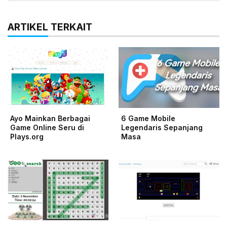
ARTIKEL TERKAIT
Ayo Mainkan Berbagai
6 Game Mobile
Game Online Seru di
Legendaris Sepanjang
Plays.org
Masa