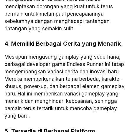
menciptakan dorongan yang kuat untuk terus
bermain untuk melampaui pencapaiannya
sebelumnya dengan menghadapi tantangan
rintangan yang semakin sulit.
4. Memiliki Berbagai Cerita yang Menarik
Meskipun mengusung gamplay yang sederhana,
berbagai developer game Endless Runner ini tetap
mengembangkan variasi cerita dan inovasi baru.
Mereka memperkenalkan tema berbeda, karakter
khusus, power-up, dan berbagai elemen gameplay
baru. Hal ini memberikan variasi gameplay yang
menarik dan menghindari kebosanan, sehingga
pemain terus tertarik untuk mencoba gameplay
yang baru.
5. Tersedia di Berbagai Platform