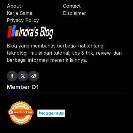
About
Contact
Kerja Sama
Disclaimer
Privacy Policy
Blog yang membahas berbagai hal tentang
teknologi, mulai dari tutorial, tips & trik, review, dan
berbagai informasi menarik lainnya.
Member Of