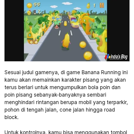
Sesuai judul gamenya, di game Banana Running ini
kamu akan memainkan karakter pisang yang akan
terus berlari untuk mengumpulkan bola poin dan
poin pisang sebanyak-banyaknya sembari
menghindari rintangan berupa mobil yang terparkir,
pohon di tengah jalan, cone jalan hingga road
block.
Untuk kontrolnya, kamu bisa menggunakan tombol