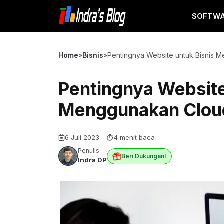
Langsung
SOFTW
ke
isi
Home
»
Bisnis
»
Pentingnya Website untuk Bisnis
Pentingnya Website
Menggunakan Clou
6 Juli 2023
—
4 menit baca
Penulis
Beri Dukungan!
Indra DP