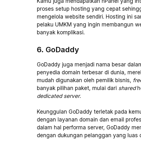
Kamu juga mendapatkan hPanel yang intu
proses setup hosting yang cepat sehin
mengelola website sendiri. Hosting ini 
pelaku UMKM yang ingin membangun we
banyak komplikasi.
6. GoDaddy
GoDaddy juga menjadi nama besar dalam i
penyedia domain terbesar di dunia, mere
mudah digunakan oleh pemilik bisnis,
fre
banyak pilihan paket, mulai dari
shared
h
dedicated server
.
Keunggulan GoDaddy terletak pada kemu
dengan layanan domain dan email profesi
dalam hal performa server, GoDaddy m
dengan dukungan pelanggan yang luas dan