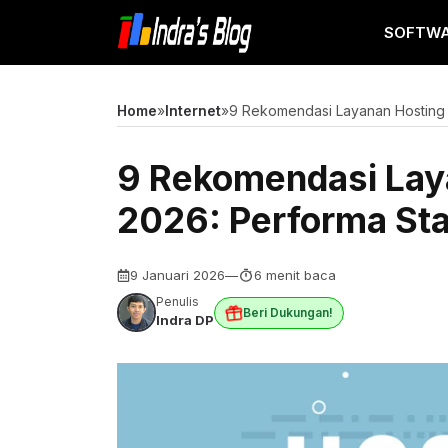
Langsung
SOFTW
ke
isi
Home
»
Internet
»
9 Rekomendasi Layanan Hosting 
9 Rekomendasi Lay
2026: Performa Sta
9 Januari 2026
—
6 menit baca
Penulis
Beri Dukungan!
Indra DP