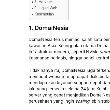
8. Hetzner
9. Liquid Web
Kesimpulan
1. DomaiNesia
DomaiNesia terus menjadi salah satu peny
kawasan Asia. Keunggulan utama DomaiNe
infrastruktur modern, seperti NVMe
stor
keamanan berlapis, hingga panel kontro
Tidak hanya itu, DomaiNesia juga terke
membuat website tetap dapat diakses t
mendapatkan layanan support cepat dan r
lain yang tersedia selama 24 jam. Kombina
server yang cepat menjadikan DomaiNesia
perusahaan yang ingin
scaling
lebih stabi