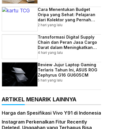
Cara Menentukan Budget
Oripa yang Sehat: Pelajaran
dari Kolektor yang Pernah
Kebablasan
2 hari yang lalu
Transformasi Digital Supply
Chain dan Peran Jasa Cargo
Darat dalam Meningkatkan
Efisiensi Bisnis Indonesia
4 hari yang lalu
Review Jujur Laptop Gaming
Terlaris Tahun Ini, ASUS ROG
Zephyrus G16 GU605CM
5 hari yang lalu
ARTIKEL MENARIK LAINNYA
Harga dan Spesifikasi Vivo Y91 di Indonesia
Instagram Perkenalkan Fitur Recently
Deleted, Unggahan yang Terhapus Bisa