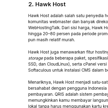
2. Hawk Host
Hawk Host adalah salah satu penyedia ho
komunitas webmaster dan banyak direkom
WebHostingTalk. Dari sisi harga, Hawk H
hingga 20–80 persen pada periode promo
pun masih relatif murah.
Hawk Host juga menawarkan fitur hostin
storage
pada beberapa paket, spesifikasi
SSD, dan CloudLinux), serta cPanel vers
Softaculous untuk instalasi CMS dalam be
Menariknya, Hawk Host menjadi satu-sat
bersahabat dengan pengguna Indonesia
pembayaran. QRIS adalah sistem pembay
memungkinkan kamu membayar langsung da
lokal tanpa harus menggunakan kartu kre