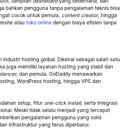
itif, tampilan
dashboard
yang sederhana, dan
gga bahkan pengguna tanpa pengalaman teknis bisa
sangat cocok untuk pemula,
content creator
, hingga
bsite atau
toko online
dengan biaya efisien tanpa
ndustri hosting global. Dikenal sebagai salah satu
ka juga memiliki layanan hosting yang stabil dan
elancer
, dan pemula. GoDaddy menawarkan
osting, WordPress hosting, hingga VPS dan
dahan setup, fitur
one-click install
, serta integrasi
onal. Meski tidak selalu menjadi yang tercepat
emberikan pengalaman pengguna yang solid
 infrastruktur yang terus diperbarui.