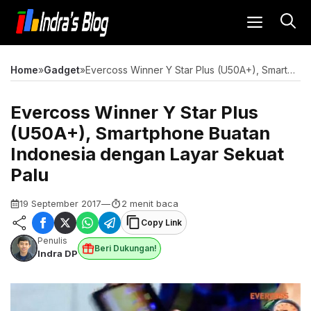
Langsung
MENU
ke
isi
Home
»
Gadget
»
Evercoss Winner Y Star Plus (U50A+), Smartphone Buatan Indonesia dengan Layar Sekuat Palu
Evercoss Winner Y Star Plus
(U50A+), Smartphone Buatan
Indonesia dengan Layar Sekuat
Palu
19 September 2017
—
2 menit baca
Copy Link
Penulis
Beri Dukungan!
Indra DP