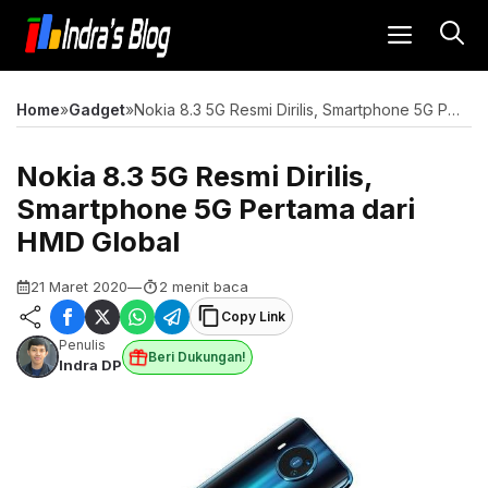
Langsung
MENU
ke
isi
Home
»
Gadget
»
Nokia 8.3 5G Resmi Dirilis, Smartphone 5G Pertama dari HMD Global
Nokia 8.3 5G Resmi Dirilis,
Smartphone 5G Pertama dari
HMD Global
21 Maret 2020
—
2 menit baca
Copy Link
Penulis
Beri Dukungan!
Indra DP