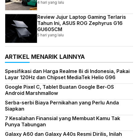
Indonesia
4 hari yang lalu
Review Jujur Laptop Gaming Terlaris
Tahun Ini, ASUS ROG Zephyrus G16
GU605CM
5 hari yang lalu
ARTIKEL MENARIK LAINNYA
Spesifikasi dan Harga Realme 8i di Indonesia, Pakai
Layar 120Hz dan Chipset MediaTek Helio G96
Google Pixel C, Tablet Buatan Google Ber-OS
Android Marshmallow
Serba-serbi Biaya Pernikahan yang Perlu Anda
Siapkan
7 Kesalahan Finansial yang Membuat Kamu Tak
Punya Tabungan
Galaxy A60 dan Galaxy A40s Resmi Dirilis, Inilah