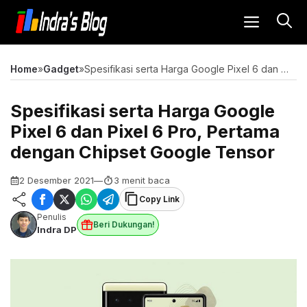
Langsung
MENU
ke
isi
Home
»
Gadget
»
Spesifikasi serta Harga Google Pixel 6 dan Pixel 6 Pro, Pertama dengan Chipset Google Tensor
Spesifikasi serta Harga Google
Pixel 6 dan Pixel 6 Pro, Pertama
dengan Chipset Google Tensor
2 Desember 2021
—
3 menit baca
Copy Link
Penulis
Beri Dukungan!
Indra DP