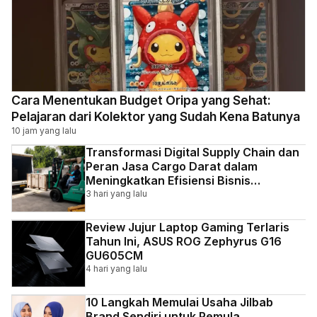
Cara Menentukan Budget Oripa yang Sehat:
Pelajaran dari Kolektor yang Sudah Kena Batunya
10 jam yang lalu
Transformasi Digital Supply Chain dan
Peran Jasa Cargo Darat dalam
Meningkatkan Efisiensi Bisnis
Indonesia
3 hari yang lalu
Review Jujur Laptop Gaming Terlaris
Tahun Ini, ASUS ROG Zephyrus G16
GU605CM
4 hari yang lalu
10 Langkah Memulai Usaha Jilbab
Brand Sendiri untuk Pemula