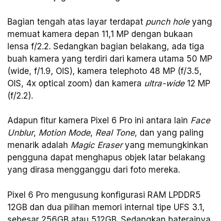
Bagian tengah atas layar terdapat
punch hole
yang
memuat kamera depan 11,1 MP dengan bukaan
lensa f/2.2. Sedangkan bagian belakang, ada tiga
buah kamera yang terdiri dari kamera utama 50 MP
(wide, f/1.9, OIS), kamera telephoto 48 MP (f/3.5,
OIS, 4x optical zoom) dan kamera
ultra-wide
12 MP
(f/2.2).
Adapun fitur kamera Pixel 6 Pro ini antara lain
Face
Unblur
,
Motion Mode
,
Real Tone
, dan yang paling
menarik adalah
Magic Eraser
yang memungkinkan
pengguna dapat menghapus objek latar belakang
yang dirasa mengganggu dari foto mereka.
Pixel 6 Pro mengusung konfigurasi RAM LPDDR5
12GB dan dua pilihan memori internal tipe UFS 3.1,
sebesar 256GB atau 512GB. Sedangkan baterainya