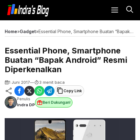
Langsung
MENU
ke
isi
Home
»
Gadget
»
Essential Phone, Smartphone Buatan “Bapak Android” Resmi Diperkenalkan
Essential Phone, Smartphone
Buatan “Bapak Android” Resmi
Diperkenalkan
1 Juni 2017
—
3 menit baca
Copy Link
Penulis
Beri Dukungan!
Indra DP