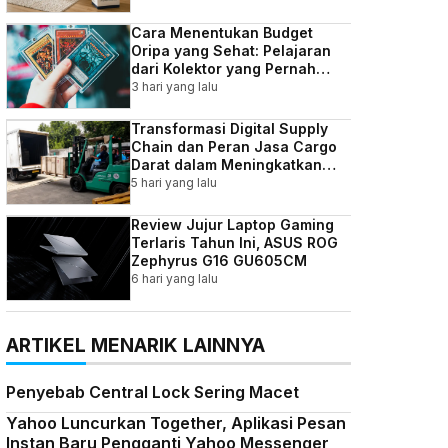
Cara Menentukan Budget
Oripa yang Sehat: Pelajaran
dari Kolektor yang Pernah
Kebablasan
3 hari yang lalu
Transformasi Digital Supply
Chain dan Peran Jasa Cargo
Darat dalam Meningkatkan
Efisiensi Bisnis Indonesia
5 hari yang lalu
Review Jujur Laptop Gaming
Terlaris Tahun Ini, ASUS ROG
Zephyrus G16 GU605CM
6 hari yang lalu
ARTIKEL MENARIK LAINNYA
Penyebab Central Lock Sering Macet
Yahoo Luncurkan Together, Aplikasi Pesan
Instan Baru Pengganti Yahoo Messenger