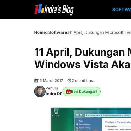
Langsung
SOFTW
ke
isi
Home
»
Software
»
11 April, Dukungan Microsoft T
11 April, Dukungan
Windows Vista Aka
15 Maret 2017
—
2 menit baca
Penulis
Beri Dukungan!
Indra DP