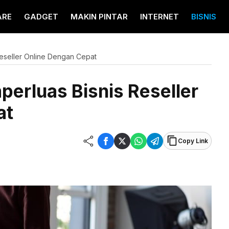
ARE
GADGET
MAKIN PINTAR
INTERNET
BISNIS
eseller Online Dengan Cepat
erluas Bisnis Reseller
at
Copy Link