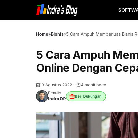
Langsung
SOFTW
ke
isi
Home
»
Bisnis
»
5 Cara Ampuh Memperluas Bisnis R
5 Cara Ampuh Memp
Online Dengan Cep
19 Agustus 2022
—
4 menit baca
Penulis
Beri Dukungan!
Indra DP