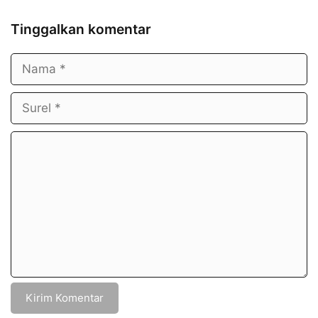
Tinggalkan komentar
Nama
Surel
Komentar