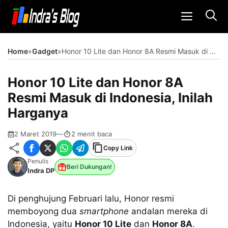
Langsung
MENU
ke
isi
Home
»
Gadget
»
Honor 10 Lite dan Honor 8A Resmi Masuk di Indonesia, Inilah Harganya
Honor 10 Lite dan Honor 8A
Resmi Masuk di Indonesia, Inilah
Harganya
2 Maret 2019
—
2 menit baca
Copy Link
Penulis
Beri Dukungan!
Indra DP
Di penghujung Februari lalu, Honor resmi
memboyong dua
smartphone
andalan mereka di
Indonesia, yaitu
Honor 10 Lite
dan
Honor 8A
.