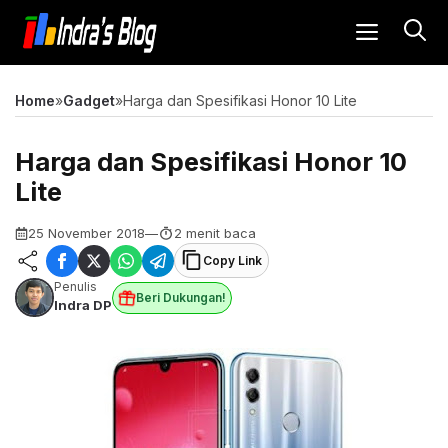
Langsung
MENU
ke
isi
Home
»
Gadget
»
Harga dan Spesifikasi Honor 10 Lite
Harga dan Spesifikasi Honor 10
Lite
25 November 2018
—
2 menit baca
Copy Link
Penulis
Beri Dukungan!
Indra DP