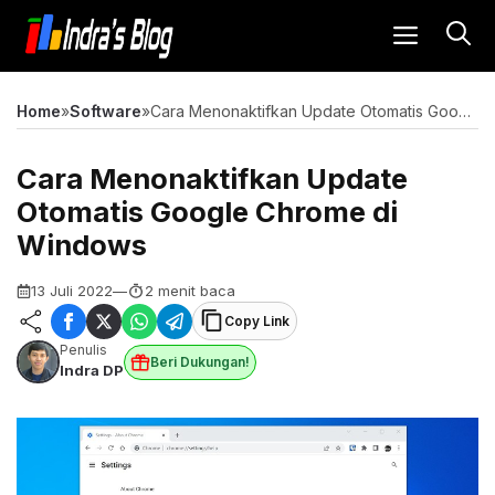
Langsung
MENU
ke
isi
Home
»
Software
»
Cara Menonaktifkan Update Otomatis Google Chrome di Windows
Cara Menonaktifkan Update
Otomatis Google Chrome di
Windows
13 Juli 2022
—
2 menit baca
Copy Link
Penulis
Beri Dukungan!
Indra DP