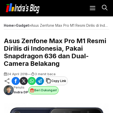
Langsung
MENU
ke
isi
Home
»
Gadget
»
Asus Zenfone Max Pro M1 Resmi Dirilis di Indonesia, Pakai Snapdragon 636 dan Dual-Camera Belakang
Asus Zenfone Max Pro M1 Resmi
Dirilis di Indonesia, Pakai
Snapdragon 636 dan Dual-
Camera Belakang
24 April 2018
—
3 menit baca
Copy Link
Penulis
Beri Dukungan!
Indra DP