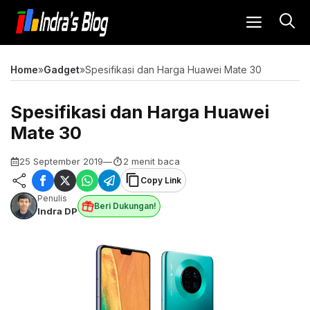
Langsung
MENU
ke
isi
Home
»
Gadget
»
Spesifikasi dan Harga Huawei Mate 30
Spesifikasi dan Harga Huawei
Mate 30
25 September 2019
—
2 menit baca
Copy Link
Penulis
Beri Dukungan!
Indra DP