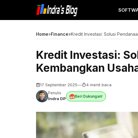
Langsung
SOFTW
ke
isi
Home
»
Finance
»
Kredit Investasi: Solusi Pendan
Kredit Investasi: S
Kembangkan Usaha
17 September 2025
—
4 menit baca
Penulis
Beri Dukungan!
Indra DP