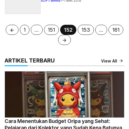
SOFTWARE
—
1 Mei 2015
Halaman
Halaman
Halaman
Halaman
Halam
1
…
151
152
153
…
161
ARTIKEL TERBARU
View All
Cara Menentukan Budget Oripa yang Sehat:
Pelajaran dari Kolektor yang Sudah Kena Batunya