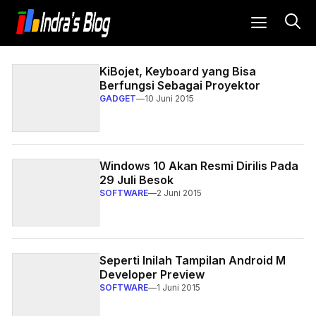
Langsung
MENU
ke
Indra's Blog - Blog Berbagi Inform
isi
KiBojet, Keyboard yang Bisa
Berfungsi Sebagai Proyektor
GADGET
—
10 Juni 2015
Windows 10 Akan Resmi Dirilis Pada
29 Juli Besok
SOFTWARE
—
2 Juni 2015
Seperti Inilah Tampilan Android M
Developer Preview
SOFTWARE
—
1 Juni 2015