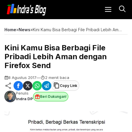
Langsung
MENU
ke
isi
Home
»
News
»
Kini Kamu Bisa Berbagi File Pribadi Lebih Aman dengan Firefox Send
Kini Kamu Bisa Berbagi File
Pribadi Lebih Aman dengan
Firefox Send
8 Agustus 2017
—
2 menit baca
Copy Link
Penulis
Beri Dukungan!
Indra DP