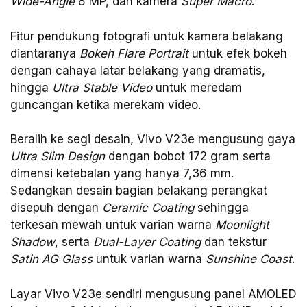
Wide-Angle
8 MP, dan kamera
Super Macro
.
Fitur pendukung fotografi untuk kamera belakang
diantaranya
Bokeh Flare Portrait
untuk efek bokeh
dengan cahaya latar belakang yang dramatis,
hingga
Ultra Stable Video
untuk meredam
guncangan ketika merekam video.
Beralih ke segi desain, Vivo V23e mengusung gaya
Ultra Slim Design
dengan bobot 172 gram serta
dimensi ketebalan yang hanya 7,36 mm.
Sedangkan desain bagian belakang perangkat
disepuh dengan
Ceramic Coating
sehingga
terkesan mewah untuk varian warna
Moonlight
Shadow
, serta
Dual-Layer Coating
dan tekstur
Satin AG Glass
untuk varian warna
Sunshine Coast
.
Layar Vivo V23e sendiri mengusung panel AMOLED