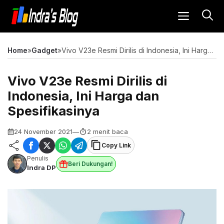
Langsung
MENU
ke
isi
Home
»
Gadget
»
Vivo V23e Resmi Dirilis di Indonesia, Ini Harga dan Spesifikasinya
Vivo V23e Resmi Dirilis di
Indonesia, Ini Harga dan
Spesifikasinya
24 November 2021
—
2 menit baca
Copy Link
Penulis
Beri Dukungan!
Indra DP