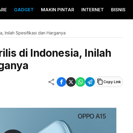
ARE
GADGET
MAKIN PINTAR
INTERNET
BISNIS
a, Inilah Spesifikasi dan Harganya
is di Indonesia, Inilah
rganya
Copy Link