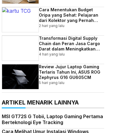
Cara Menentukan Budget
Oripa yang Sehat: Pelajaran
dari Kolektor yang Pernah
Kebablasan
2 hari yang lalu
Transformasi Digital Supply
Chain dan Peran Jasa Cargo
Darat dalam Meningkatkan
Efisiensi Bisnis Indonesia
4 hari yang lalu
Review Jujur Laptop Gaming
Terlaris Tahun Ini, ASUS ROG
Zephyrus G16 GU605CM
5 hari yang lalu
ARTIKEL MENARIK LAINNYA
MSI GT72S G Tobii, Laptop Gaming Pertama
Berteknologi Eye Tracking
Cara Melihat Umur Instalasi Windows