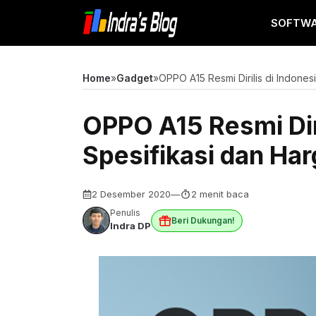
Langsung
SOFTW
ke
isi
Home
»
Gadget
»
OPPO A15 Resmi Dirilis di Indonesi
OPPO A15 Resmi Diril
Spesifikasi dan Ha
2 Desember 2020
—
2 menit baca
Penulis
Beri Dukungan!
Indra DP