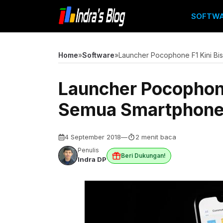
Langsung
SOFTW
ke
isi
Home
»
Software
»
Launcher Pocophone F1 Kini Bi
Launcher Pocophone 
Semua Smartphone
4 September 2018
—
2 menit baca
Penulis
Beri Dukungan!
Indra DP