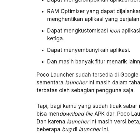
RAM Optimizer yang dapat dijalanka
menghentikan aplikasi yang berjala
Dapat mengkustomisasi
icon
aplika
ketiga.
Dapat menyembunyikan aplikasi.
Dan masih banyak fitur menarik lain
Poco Launcher sudah tersedia di Google 
sementara
launcher
ini masih dalam tah
terbatas oleh sebagian pengguna saja.
Tapi, bagi kamu yang sudah tidak sabar
bisa men
download
file
APK dari Poco Lau
Dan karena
launcher
ini masih versi bet
beberapa
bug
di
launcher
ini.