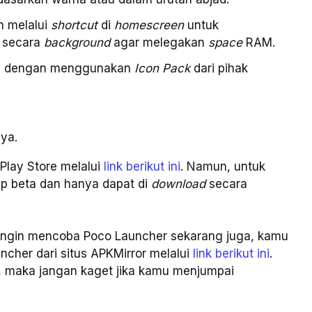
n melalui
shortcut
di
homescreen
untuk
n secara
background
agar melegakan
space
RAM.
si dengan menggunakan
Icon Pack
dari pihak
nya.
Play Store melalui
link berikut ini
. Namun, untuk
ap beta dan hanya dapat di
download
secara
 ingin mencoba Poco Launcher sekarang juga, kamu
ncher dari situs APKMirror melalui
link berikut ini
.
a, maka jangan kaget jika kamu menjumpai