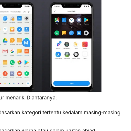
ur menarik. Diantaranya:
dasarkan kategori tertentu kedalam masing-masing
asarkan warna atau dalam urutan abjad.