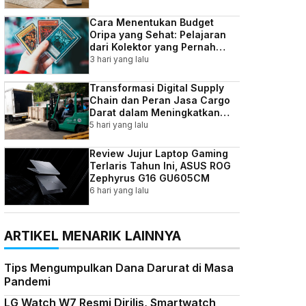
Cara Menentukan Budget
Oripa yang Sehat: Pelajaran
dari Kolektor yang Pernah
Kebablasan
3 hari yang lalu
Transformasi Digital Supply
Chain dan Peran Jasa Cargo
Darat dalam Meningkatkan
Efisiensi Bisnis Indonesia
5 hari yang lalu
Review Jujur Laptop Gaming
Terlaris Tahun Ini, ASUS ROG
Zephyrus G16 GU605CM
6 hari yang lalu
ARTIKEL MENARIK LAINNYA
Tips Mengumpulkan Dana Darurat di Masa
Pandemi
LG Watch W7 Resmi Dirilis, Smartwatch