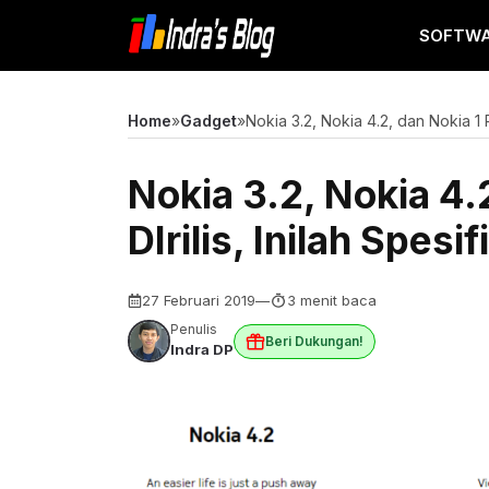
Langsung
SOFTW
ke
isi
Home
»
Gadget
»
Nokia 3.2, Nokia 4.2, dan Nokia 1 P
Nokia 3.2, Nokia 4.
DIrilis, Inilah Spes
27 Februari 2019
—
3 menit baca
Penulis
Beri Dukungan!
Indra DP