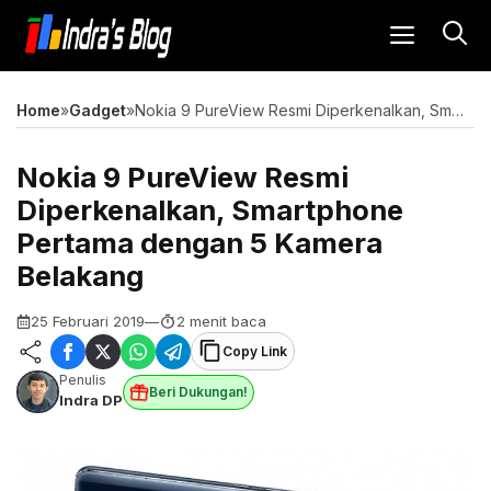
Langsung
MENU
ke
isi
Home
»
Gadget
»
Nokia 9 PureView Resmi Diperkenalkan, Smartphone Pertama dengan 5 Kamera Belakang
Nokia 9 PureView Resmi
Diperkenalkan, Smartphone
Pertama dengan 5 Kamera
Belakang
25 Februari 2019
—
2 menit baca
Copy Link
Penulis
Beri Dukungan!
Indra DP