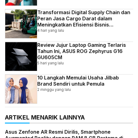
Transformasi Digital Supply Chain dan
Peran Jasa Cargo Darat dalam
Meningkatkan Efisiensi Bisnis
Indonesia
4 hari yang lalu
Review Jujur Laptop Gaming Terlaris
Tahun Ini, ASUS ROG Zephyrus G16
GU605CM
5 hari yang lalu
10 Langkah Memulai Usaha Jilbab
Brand Sendiri untuk Pemula
2 minggu yang lalu
ARTIKEL MENARIK LAINNYA
Asus Zenfone AR Resmi Dirilis, Smartphone