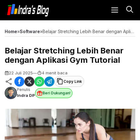
Langsung
MENU
ke
isi
Home
»
Software
»
Belajar Stretching Lebih Benar dengan Aplikasi Gym Tutorial
Belajar Stretching Lebih Benar
dengan Aplikasi Gym Tutorial
22 Juli 2025
—
4 menit baca
Copy Link
Penulis
Beri Dukungan!
Indra DP