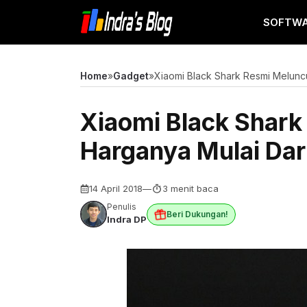
Langsung
SOFTW
ke
isi
Home
»
Gadget
»
Xiaomi Black Shark Resmi Meluncu
Xiaomi Black Shark
Harganya Mulai Dari
14 April 2018
—
3 menit baca
Penulis
Beri Dukungan!
Indra DP