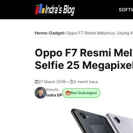
Langsung
SOFT
ke
isi
Home
»
Gadget
»
Oppo F7 Resmi Meluncur, Usung K
Oppo F7 Resmi Mel
Selfie 25 Megapix
27 Maret 2018
—
2 menit baca
Penulis
Beri Dukungan!
Indra DP