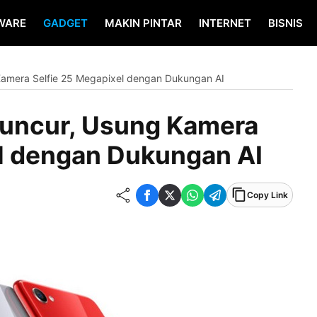
WARE
GADGET
MAKIN PINTAR
INTERNET
BISNIS
amera Selfie 25 Megapixel dengan Dukungan AI
uncur, Usung Kamera
el dengan Dukungan AI
Copy Link