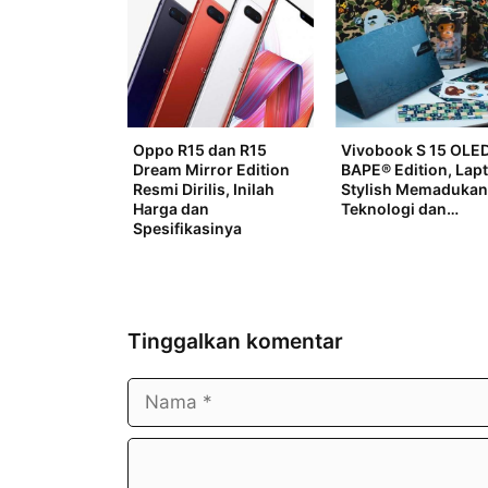
Oppo R15 dan R15
Vivobook S 15 OLE
Dream Mirror Edition
BAPE® Edition, Lap
Resmi Dirilis, Inilah
Stylish Memaduka
Harga dan
Teknologi dan…
Spesifikasinya
Tinggalkan komentar
Nama
Surel
Komentar