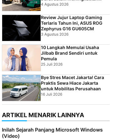
Efisiensi Bisnis Indonesia
4 Agustus 2026
Review Jujur Laptop Gaming
Terlaris Tahun Ini, ASUS ROG
Zephyrus G16 GU605CM
3 Agustus 2026
10 Langkah Memulai Usaha
Jilbab Brand Sendiri untuk
Pemula
25 Juli 2026
Bye Stres Macet Jakarta! Cara
Praktis Sewa Hiace Jakarta
untuk Mobilitas Perusahaan
16 Juli 2026
ARTIKEL MENARIK LAINNYA
Inilah Sejarah Panjang Microsoft Windows
(Video)