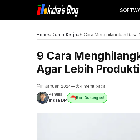
Langsung
SOFTW
ke
isi
Home
»
Dunia Kerja
»
9 Cara Menghilangkan Rasa M
9 Cara Menghilangk
Agar Lebih Produkti
11 Januari 2024
—
4 menit baca
Penulis
Beri Dukungan!
Indra DP