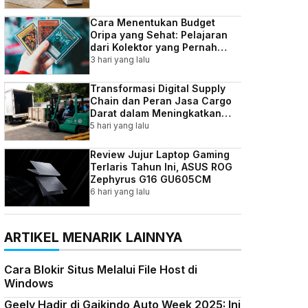
Cara Menentukan Budget
Oripa yang Sehat: Pelajaran
dari Kolektor yang Pernah
Kebablasan
3 hari yang lalu
Transformasi Digital Supply
Chain dan Peran Jasa Cargo
Darat dalam Meningkatkan
Efisiensi Bisnis Indonesia
5 hari yang lalu
Review Jujur Laptop Gaming
Terlaris Tahun Ini, ASUS ROG
Zephyrus G16 GU605CM
6 hari yang lalu
ARTIKEL MENARIK LAINNYA
Cara Blokir Situs Melalui File Host di
Windows
Geely Hadir di Gaikindo Auto Week 2025: Ini