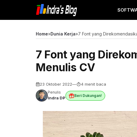
Langsung
SOFTW
ke
isi
Home
»
Dunia Kerja
»
7 Font yang Direkomendasik
7 Font yang Direko
Menulis CV
23 Oktober 2022
—
4 menit baca
Penulis
Beri Dukungan!
Indra DP