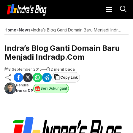
Langsung
MENU
ke
isi
Home
»
News
»
Indra’s Blog Ganti Domain Baru Menjadi Indradp.Com
Indra’s Blog Ganti Domain Baru
Menjadi Indradp.Com
8 September 2015
—
2 menit baca
Copy Link
Penulis
Beri Dukungan!
Indra DP