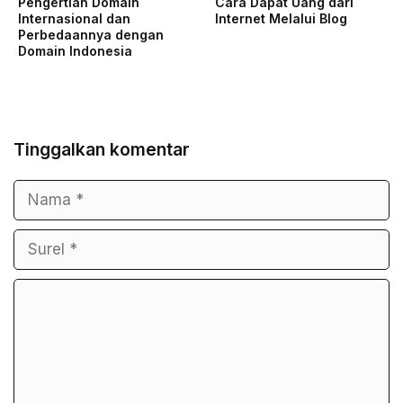
Pengertian Domain
Cara Dapat Uang dari
Internasional dan
Internet Melalui Blog
Perbedaannya dengan
Domain Indonesia
Tinggalkan komentar
Nama
Surel
Komentar