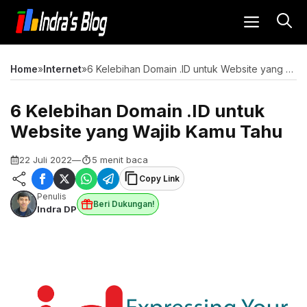
Langsung
MENU
ke
isi
Home
»
Internet
»
6 Kelebihan Domain .ID untuk Website yang Wajib Kamu Tahu
6 Kelebihan Domain .ID untuk
Website yang Wajib Kamu Tahu
22 Juli 2022
—
5 menit baca
Copy Link
Penulis
Beri Dukungan!
Indra DP