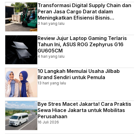
Transformasi Digital Supply Chain dan
Peran Jasa Cargo Darat dalam
Meningkatkan Efisiensi Bisnis
Indonesia
3 hari yang lalu
Review Jujur Laptop Gaming Terlaris
Tahun Ini, ASUS ROG Zephyrus G16
GU605CM
4 hari yang lalu
10 Langkah Memulai Usaha Jilbab
Brand Sendiri untuk Pemula
13 hari yang lalu
Bye Stres Macet Jakarta! Cara Praktis
Sewa Hiace Jakarta untuk Mobilitas
Perusahaan
16 Juli 2026